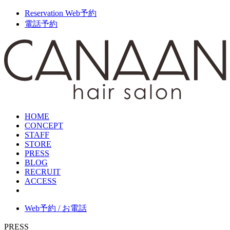
Reservation
Web予約
電話予約
HOME
CONCEPT
STAFF
STORE
PRESS
BLOG
RECRUIT
ACCESS
Web予約 / お電話
PRESS