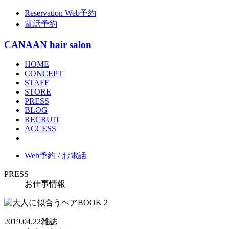
Reservation
Web予約
電話予約
CANAAN hair salon
HOME
CONCEPT
STAFF
STORE
PRESS
BLOG
RECRUIT
ACCESS
Web予約 / お電話
PRESS
お仕事情報
2019.04.22
雑誌