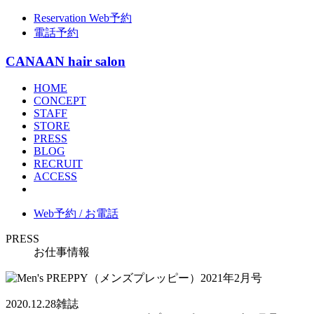
Reservation
Web予約
電話予約
CANAAN hair salon
HOME
CONCEPT
STAFF
STORE
PRESS
BLOG
RECRUIT
ACCESS
Web予約 / お電話
PRESS
お仕事情報
2020.12.28
雑誌