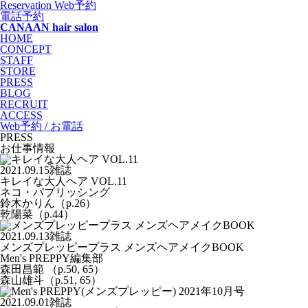
Reservation
Web予約
電話予約
CANAAN hair salon
HOME
CONCEPT
STAFF
STORE
PRESS
BLOG
RECRUIT
ACCESS
Web予約 / お電話
PRESS
お仕事情報
2021.09.15
雑誌
キレイな大人ヘア VOL.11
ネコ・パブリッシング
鈴木かりん（p.26）
乾陽菜（p.44）
2021.09.13
雑誌
メンズプレッピープラス メンズヘアメイクBOOK
Men's PREPPY編集部
森田昌範 （p.50, 65）
森山雄斗（p.51, 65）
2021.09.01
雑誌