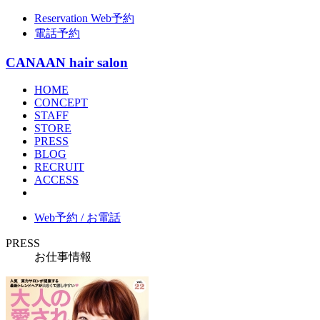
Reservation
Web予約
電話予約
CANAAN hair salon
HOME
CONCEPT
STAFF
STORE
PRESS
BLOG
RECRUIT
ACCESS
Web予約 / お電話
PRESS
お仕事情報