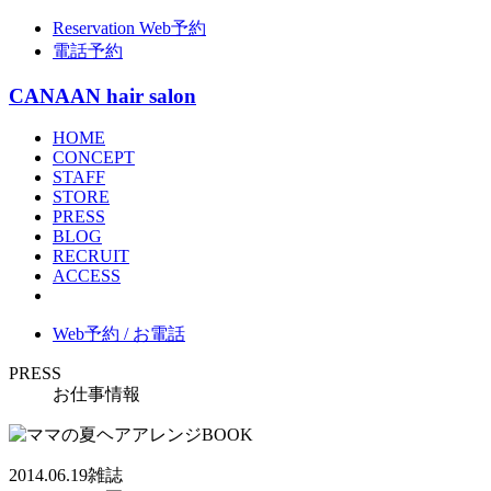
Reservation
Web予約
電話予約
CANAAN hair salon
HOME
CONCEPT
STAFF
STORE
PRESS
BLOG
RECRUIT
ACCESS
Web予約 / お電話
PRESS
お仕事情報
2014.06.19
雑誌