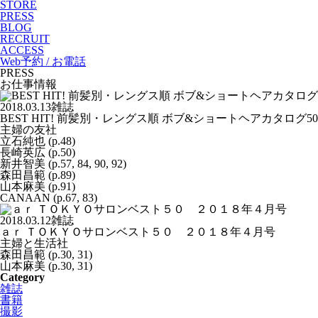
STORE
PRESS
BLOG
RECRUIT
ACCESS
Web予約 / お電話
PRESS
お仕事情報
2018.03.13
雑誌
BEST HIT! 前髪別・レングス順 ボブ&ショートヘアカタログ50
主婦の友社
立石純也 (p.48)
長崎英広 (p.50)
新井智美 (p.57, 84, 90, 92)
森田昌範 (p.89)
山本麻美 (p.91)
CANAAN (p.67, 83)
2018.03.12
雑誌
ａｒ ＴＯＫＹＯサロンベスト５０ ２０１８年４月号
主婦と生活社
森田昌範 (p.30, 31)
山本麻美 (p.30, 31)
Category
雑誌
書籍
撮影