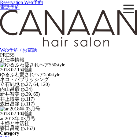
Reservation
Web予約
電話予約
Web予約 / お電話
PRESS
お仕事情報
2018.02.15
雑誌
ゆるふわ愛されヘア550style
ネコ・パブリッシング
立石純也 (p.27, 64, 120)
内山昌彦 (p.34)
新井智美 (p.39, 65)
井上博美 (p.117)
森田昌範 (p.117)
2018.02.10
雑誌
ar 2018年 03月号
主婦と生活社
森田昌範 (p.167)
Category