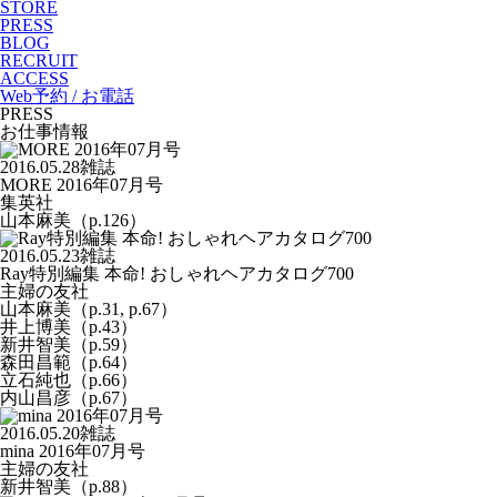
STORE
PRESS
BLOG
RECRUIT
ACCESS
Web予約 / お電話
PRESS
お仕事情報
2016.05.28
雑誌
MORE 2016年07月号
集英社
山本麻美（p.126）
2016.05.23
雑誌
Ray特別編集 本命! おしゃれヘアカタログ700
主婦の友社
山本麻美（p.31, p.67）
井上博美（p.43）
新井智美（p.59）
森田昌範（p.64）
立石純也（p.66）
内山昌彦（p.67）
2016.05.20
雑誌
mina 2016年07月号
主婦の友社
新井智美（p.88）