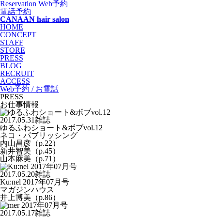
Reservation
Web予約
電話予約
CANAAN hair salon
HOME
CONCEPT
STAFF
STORE
PRESS
BLOG
RECRUIT
ACCESS
Web予約 / お電話
PRESS
お仕事情報
2017.05.31
雑誌
ゆるふわショート&ボブvol.12
ネコ・パブリッシング
内山昌彦（p.22）
新井智美（p.45）
山本麻美（p.71）
2017.05.20
雑誌
Ku:nel 2017年07月号
マガジンハウス
井上博美（p.86）
2017.05.17
雑誌