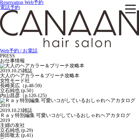
Reservation
Web予約
電話予約
Web予約 / お電話
PRESS
お仕事情報
2019.10.25
雑誌
大人のヘアカラー＆ブリーチ攻略本
女性モード社
長崎英広（p.48-59)
立石純也 (p.50）
内山昌彦（p.120-125)
2019.10.23
雑誌
Ｒａｙ特別編集 可愛いコがしているおしゃれヘアカタログ
2019
主婦の友社
立石純也 (p.29)
前田敬太 (p.41)