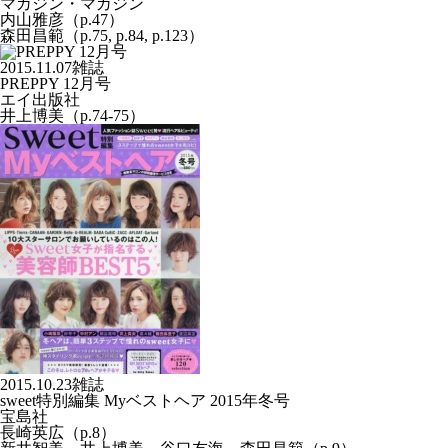
マガジン・マガジン
内山雅彦（p.47）
森田昌範（p.75, p.84, p.123）
2015.11.07
雑誌
PREPPY 12月号
エイ出版社
井上博美（p.74-75）
2015.10.23
雑誌
sweet特別編集 Myベストヘア 2015年冬号
宝島社
長崎英広（p.8）