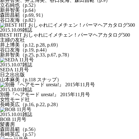
新井智美、井上博美、谷口友海、森田昌範（p.9）
立石純也（p.52）
新井智美（p.64）
森田昌範（p.69, 91）
谷口友海（p.82）
2015.10.09
雑誌
BEST HIT おしゃれにイメチェン！パーマヘアカタログ500
主婦の友社
井上博美（p.12, p.28, p.69）
谷口友海（p.19, p.44）
新井智美（p.25, p.33, p.67, p.78）
2015.10.07
雑誌
SEDA 11月号
日之出出版
山本麻美（p.118 スナップ）
2015.10.01
雑誌
別冊『ヘアモード uresta!』 2015年11月号
女性モード社
長崎英広（p.16, p.22, p.28）
2015.10.01
雑誌
BOB 11月号
髪書房
森田昌範（p.56）
長崎英広（p.57）