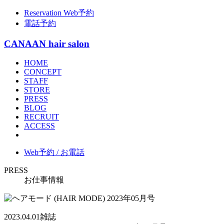
Reservation
Web予約
電話予約
CANAAN hair salon
HOME
CONCEPT
STAFF
STORE
PRESS
BLOG
RECRUIT
ACCESS
Web予約 / お電話
PRESS
お仕事情報
2023.04.01
雑誌