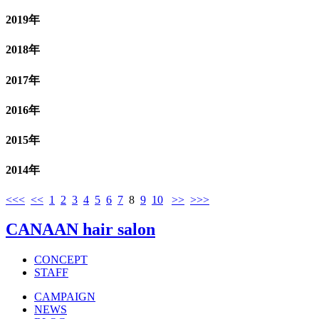
2019年
2018年
2017年
2016年
2015年
2014年
<<<
<<
1
2
3
4
5
6
7
8
9
10
>>
>>>
CANAAN hair salon
CONCEPT
STAFF
CAMPAIGN
NEWS