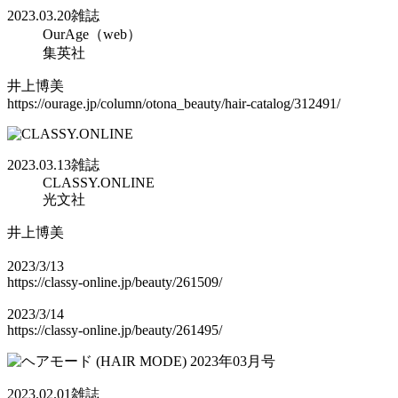
2023.03.20
雑誌
OurAge（web）
集英社
井上博美
https://ourage.jp/column/otona_beauty/hair-catalog/312491/
2023.03.13
雑誌
CLASSY.ONLINE
光文社
井上博美
2023/3/13
https://classy-online.jp/beauty/261509/
2023/3/14
https://classy-online.jp/beauty/261495/
2023.02.01
雑誌