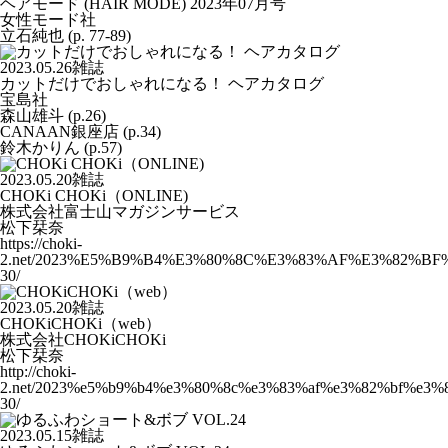
ヘアモード (HAIR MODE) 2023年07月号
女性モード社
立石純也 (p. 77-89)
2023.05.26
雑誌
カットだけでおしゃれになる！ ヘアカタログ
宝島社
森山雄斗 (p.26)
CANAAN銀座店 (p.34)
鈴木かりん (p.57)
2023.05.20
雑誌
CHOKi CHOKi（ONLINE)
株式会社富士山マガジンサービス
松下栞奈
https://choki-
2.net/2023%E5%B9%B4%E3%80%8C%E3%83%AF%E3%82%
30/
2023.05.20
雑誌
CHOKiCHOKi（web）
株式会社CHOKiCHOKi
松下栞奈
http://choki-
2.net/2023%e5%b9%b4%e3%80%8c%e3%83%af%e3%82%bf%e
30/
2023.05.15
雑誌