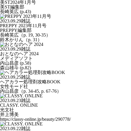
美ST2024年1月号
美ST編集部
長崎英広 (p.43)
2023.09.29
雑誌
PREPPY 2023年11月号
PREPPY編集部
長崎英広（p. 19, 30-35）
鈴木かりん（p. 31）
2023.09.29
雑誌
おとなのヘア 2024
メディアソフト
内山昌彦 (p.58)
森山雄斗 (p.82)
2023.09.25
雑誌
ヘアカラー処理剤攻略BOOK
女性モード社
内山昌彦（p. 34-45, p. 67-76）
2023.09.23
雑誌
CLASSY. ONLINE
光文社
井上博美
https://classy-online.jp/beauty/290778/
2023.09.22
雑誌