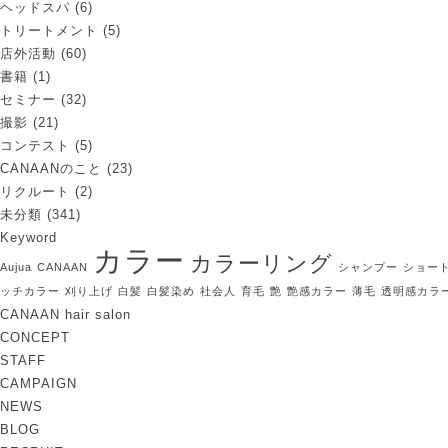
ヘッドスパ
(6)
トリートメント
(5)
店外活動
(60)
書籍
(1)
セミナー
(32)
撮影
(21)
コンテスト
(5)
CANAANのこと
(23)
リクルート
(2)
未分類
(341)
Keyword
カラー
カラーリング
Aujua
CANAAN
シャンプー
ショー
ッチカラー
刈り上げ
白髪
白髪染め
社会人
育毛
艶
艶感カラー
薄毛
透明感カラ
CANAAN hair salon
CONCEPT
STAFF
CAMPAIGN
NEWS
BLOG