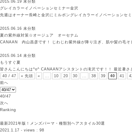
2015.06.19
未分類
グレイカラーイノベーションセミナー金沢
先週はオーナー長崎と金沢にミルボングレイカラーイノベーションセ
2015.06.16
未分類
夏の紫外線対策☆オージュア オーセナム
CANAAN 内山昌彦です！ じわじわ紫外線が降り注ぎ、肌や髪の毛
2015.06.14
未分類
もうすぐ夏
皆さんこんにちは^o^ CANAANアシスタントの滝沢です！！ 最近暑
40 / 47
« 先頭
«
...
10
20
30
...
38
39
40
41
4
前へ
40/47
次へ
Ranking
最新2021年版！メンズパーマ・種類別ヘアスタイル30選
2021.1.17
- views : 98