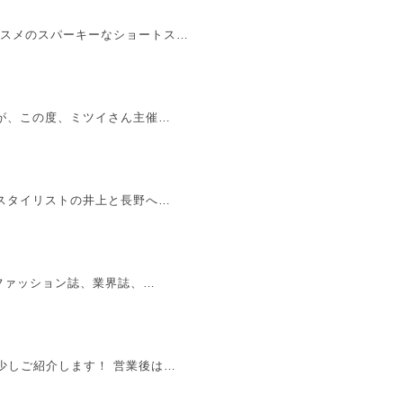
ススメのスパーキーなショートス…
すが、この度、ミツイさん主催…
プスタイリストの井上と長野へ…
のファッション誌、業界誌、…
少しご紹介します！ 営業後は…