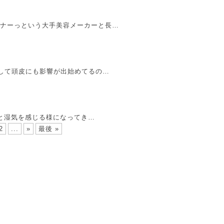
ミナーっという大手美容メーカーと長…
そして頭皮にも影響が出始めてるの…
さと湿気を感じる様になってき…
2
...
»
最後 »