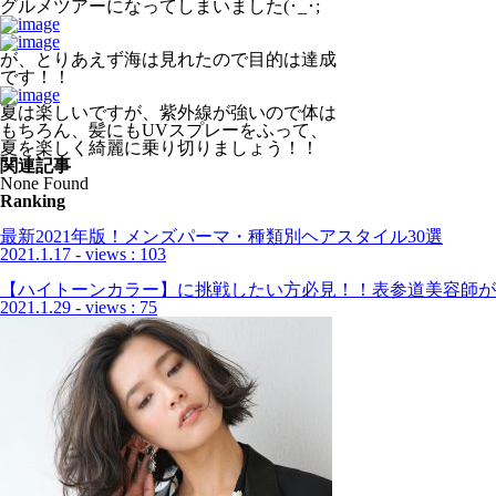
グルメツアーになってしまいました(･_･;
が、とりあえず海は見れたので目的は達成
です！！
夏は楽しいですが、紫外線が強いので体は
もちろん、髪にもUVスプレーをふって、
夏を楽しく綺麗に乗り切りましょう！！
関連記事
None Found
Ranking
最新2021年版！メンズパーマ・種類別ヘアスタイル30選
2021.1.17
- views : 103
【ハイトーンカラー】に挑戦したい方必見！！表参道美容師が
2021.1.29
- views : 75