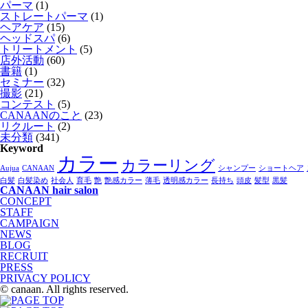
パーマ
(1)
ストレートパーマ
(1)
ヘアケア
(15)
ヘッドスパ
(6)
トリートメント
(5)
店外活動
(60)
書籍
(1)
セミナー
(32)
撮影
(21)
コンテスト
(5)
CANAANのこと
(23)
リクルート
(2)
未分類
(341)
Keyword
カラー
カラーリング
Aujua
CANAAN
シャンプー
ショートヘア
白髪
白髪染め
社会人
育毛
艶
艶感カラー
薄毛
透明感カラー
長持ち
頭皮
髪型
黒髪
CANAAN hair salon
CONCEPT
STAFF
CAMPAIGN
NEWS
BLOG
RECRUIT
PRESS
PRIVACY POLICY
© canaan. All rights reserved.