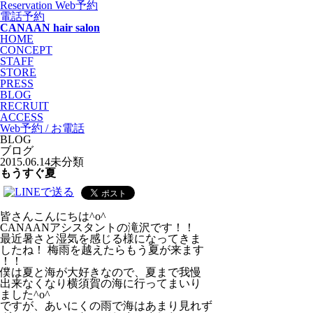
Reservation
Web予約
電話予約
CANAAN hair salon
HOME
CONCEPT
STAFF
STORE
PRESS
BLOG
RECRUIT
ACCESS
Web予約 / お電話
BLOG
ブログ
2015.06.14
未分類
もうすぐ夏
皆さんこんにちは^o^
CANAANアシスタントの滝沢です！！
最近暑さと湿気を感じる様になってきま
したね！ 梅雨を越えたらもう夏が来ます
！！
僕は夏と海が大好きなので、夏まで我慢
出来なくなり横須賀の海に行ってまいり
ました^o^
ですが、あいにくの雨で海はあまり見れず