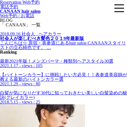
Reservation
Web予約
電話予約
CANAAN hair salon
Web予約 / お電話
BLOG
「 CANAAN」 一覧
2018.09.16
社会人 , ヘアカラー
社会人が楽しむべき髪色２０１9年最新版
こんにちは☆ 原宿・表参道にあるhair salon CANAANスタイリ
ストの立石純也です。 …
Ranking
最新2021年版！メンズパーマ・種類別ヘアスタイル30選
2021.1.17
- views : 105
【ハイトーンカラー】に挑戦したい方必見！！表参道美容師が
教える最新のハイトンカラー選
2021.1.29
- views : 80
白髪が気になりだす30代に知っておきたい美しい白髪染めの秘
訣(グレイカラー)
2018.5.15
- views : 25