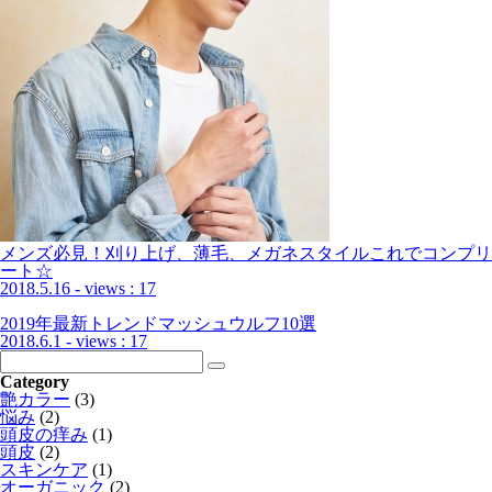
メンズ必見！刈り上げ、薄毛、メガネスタイルこれでコンプリ
ート☆
2018.5.16
- views : 17
2019年最新トレンドマッシュウルフ10選
2018.6.1
- views : 17
Category
艶カラー
(3)
悩み
(2)
頭皮の痒み
(1)
頭皮
(2)
スキンケア
(1)
オーガニック
(2)