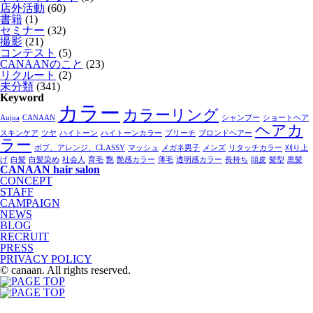
店外活動
(60)
書籍
(1)
セミナー
(32)
撮影
(21)
コンテスト
(5)
CANAANのこと
(23)
リクルート
(2)
未分類
(341)
Keyword
カラー
カラーリング
Aujua
CANAAN
シャンプー
ショートヘア
ヘアカ
スキンケア
ツヤ
ハイトーン
ハイトーンカラー
ブリーチ
ブロンドヘアー
ラー
ボブ、アレンジ、CLASSY
マッシュ
メガネ男子
メンズ
リタッチカラー
刈り上
げ
白髪
白髪染め
社会人
育毛
艶
艶感カラー
薄毛
透明感カラー
長持ち
頭皮
髪型
黒髪
CANAAN hair salon
CONCEPT
STAFF
CAMPAIGN
NEWS
BLOG
RECRUIT
PRESS
PRIVACY POLICY
© canaan. All rights reserved.