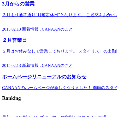
3月からの営業
３月より通常通り”月曜定休日”となります。 ご迷惑をおか
2015.02.13
新着情報 , CANAANのこと
２月営業日
２月はお休みなしで営業しております。 スタイリストの出勤日
2015.02.13
新着情報 , CANAANのこと
ホームページリニューアルのお知らせ
CANAANのホームページが新しくなりました！ 季節のス
Ranking