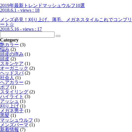
2019年最新トレンドマッシュウルフ10選
2018.6.1
- views : 18
メンズ必見！刈り上げ、薄毛、メガネスタイルこれでコンプリ
ート☆
2018.5.16
- views : 17
Category
艶カラー
(3)
悩み
(2)
頭皮の痒み
(1)
頭皮
(2)
スキンケア
(1)
オーガニック
(2)
ヘッドスパ
(2)
社会人
(1)
ヘアカラー
(2)
ボブ
(1)
スタイリング
(2)
ハイライト
(3)
アッシュ
(1)
刈り上げ
(1)
メガネ男子
(1)
黒髪
(1)
マッシュウルフ
(1)
メンズパーマ
(1)
新着情報
(7)