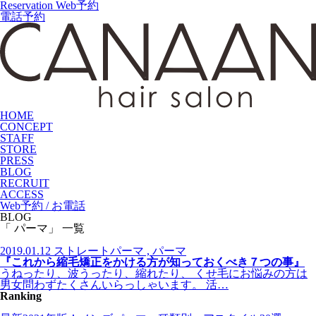
Reservation
Web予約
電話予約
HOME
CONCEPT
STAFF
STORE
PRESS
BLOG
RECRUIT
ACCESS
Web予約 / お電話
BLOG
「 パーマ」 一覧
2019.01.12
ストレートパーマ , パーマ
『これから縮毛矯正をかける方が知っておくべき７つの事』
うねったり、波うったり、縮れたり、 くせ毛にお悩みの方は
男女問わずたくさんいらっしゃいます。 活…
Ranking