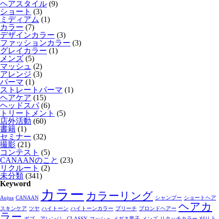
ヘアスタイル
(9)
ショート
(3)
ミディアム
(1)
カラー
(7)
デザインカラー
(3)
ファッションカラー
(3)
グレイカラー
(1)
メンズ
(5)
マッシュ
(2)
アレンジ
(3)
パーマ
(1)
ストレートパーマ
(1)
ヘアケア
(15)
ヘッドスパ
(6)
トリートメント
(5)
店外活動
(60)
書籍
(1)
セミナー
(32)
撮影
(21)
コンテスト
(5)
CANAANのこと
(23)
リクルート
(2)
未分類
(341)
Keyword
カラー
カラーリング
Aujua
CANAAN
シャンプー
ショートヘア
ヘアカ
スキンケア
ツヤ
ハイトーン
ハイトーンカラー
ブリーチ
ブロンドヘアー
ラー
ボブ、アレンジ、CLASSY
マッシュ
メガネ男子
メンズ
リタッチカラー
刈り上