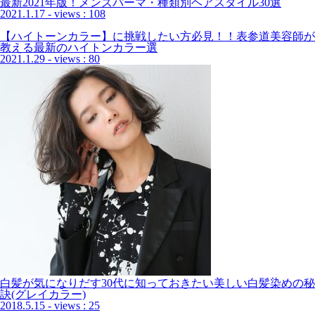
最新2021年版！メンズパーマ・種類別ヘアスタイル30選
2021.1.17
- views : 108
【ハイトーンカラー】に挑戦したい方必見！！表参道美容師が
教える最新のハイトンカラー選
2021.1.29
- views : 80
白髪が気になりだす30代に知っておきたい美しい白髪染めの秘
訣(グレイカラー)
2018.5.15
- views : 25