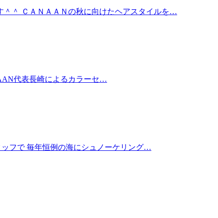
す＾＾ ＣＡＮＡＡＮの秋に向けたヘアスタイルを…
ANAAN代表長崎によるカラーセ…
タッフで 毎年恒例の海にシュノーケリング…