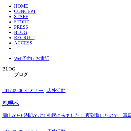
HOME
CONCEPT
STAFF
STORE
PRESS
BLOG
RECRUIT
ACCESS
Web予約 / お電話
BLOG
ブログ
2017.09.06
セミナー , 店外活動
札幌へ
岡山から6時間かけて札幌に来ました！ 夜到着したので、写