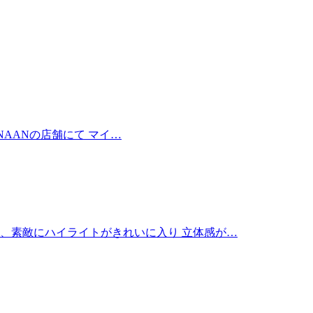
CANAANの店舗にて マイ…
も、素敵にハイライトがきれいに入り 立体感が…