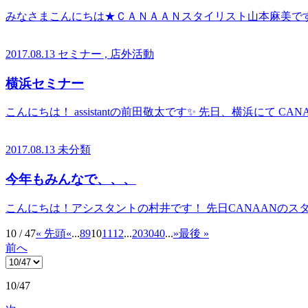
みなさまこんにちは★ＣＡＮＡＡＮスタイリスト山本麻美で
2017.08.13
セミナー , 店外活動
横浜セミナー
こんにちは！ assistantの前田敬太です✨ 先日、横浜にて C
2017.08.13
未分類
今年もみんなで、、、
こんにちは！アシスタントの村井です！ 先日CANAANのス
10 / 47
« 先頭
«
...
8
9
10
11
12
...
20
30
40
...
»
最後 »
前へ
10/47