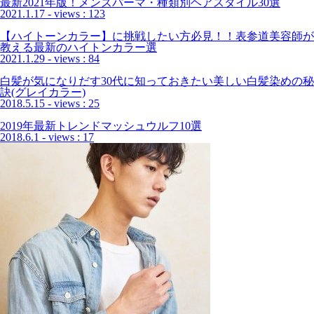
最新2021年版！メンズパーマ・種類別ヘアスタイル30選
2021.1.17
- views : 123
【ハイトーンカラー】に挑戦したい方必見！！表参道美容師が
教える最新のハイトンカラー選
2021.1.29
- views : 84
白髪が気になりだす30代に知っておきたい美しい白髪染めの秘
訣(グレイカラー)
2018.5.15
- views : 25
2019年最新トレンドマッシュウルフ10選
2018.6.1
- views : 17