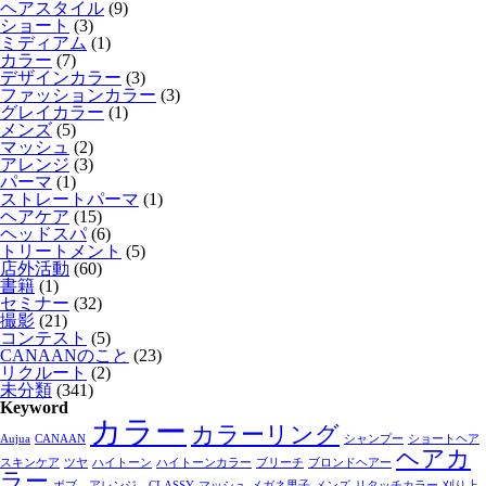
ヘアスタイル
(9)
ショート
(3)
ミディアム
(1)
カラー
(7)
デザインカラー
(3)
ファッションカラー
(3)
グレイカラー
(1)
メンズ
(5)
マッシュ
(2)
アレンジ
(3)
パーマ
(1)
ストレートパーマ
(1)
ヘアケア
(15)
ヘッドスパ
(6)
トリートメント
(5)
店外活動
(60)
書籍
(1)
セミナー
(32)
撮影
(21)
コンテスト
(5)
CANAANのこと
(23)
リクルート
(2)
未分類
(341)
Keyword
カラー
カラーリング
Aujua
CANAAN
シャンプー
ショートヘア
ヘアカ
スキンケア
ツヤ
ハイトーン
ハイトーンカラー
ブリーチ
ブロンドヘアー
ラー
ボブ、アレンジ、CLASSY
マッシュ
メガネ男子
メンズ
リタッチカラー
刈り上