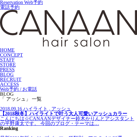
Reservation
Web予約
電話予約
HOME
CONCEPT
STAFF
STORE
PRESS
BLOG
RECRUIT
ACCESS
Web予約 / お電話
BLOG
「 アッシュ」 一覧
2018.09.16
ハイライト , アッシュ
【2018秋冬】ハイライトで叶う大人可愛いアッシュカラー
こんにちは☆CANAANデザイナー鈴木かりんとアシスタント
の平野康太です。 今回のブログ・テーマは…
Ranking