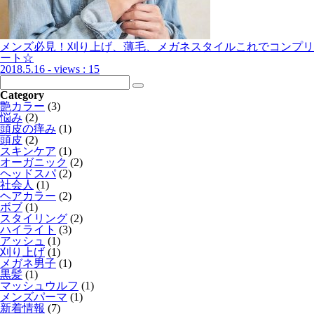
メンズ必見！刈り上げ、薄毛、メガネスタイルこれでコンプリ
ート☆
2018.5.16
- views : 15
Category
艶カラー
(3)
悩み
(2)
頭皮の痒み
(1)
頭皮
(2)
スキンケア
(1)
オーガニック
(2)
ヘッドスパ
(2)
社会人
(1)
ヘアカラー
(2)
ボブ
(1)
スタイリング
(2)
ハイライト
(3)
アッシュ
(1)
刈り上げ
(1)
メガネ男子
(1)
黒髪
(1)
マッシュウルフ
(1)
メンズパーマ
(1)
新着情報
(7)