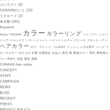
コンテスト
(5)
CANAANのこと
(23)
リクルート
(2)
未分類
(341)
Keyword
カラー
カラーリング
Aujua
CANAAN
シャンプー
ショー
トヘア
スキンケア
ツヤ
ハイトーン
ハイトーンカラー
ブリーチ
ブロンドヘアー
ヘアカラー
ボブ、アレンジ、CLASSY
マッシュ
メガネ男子
メンズ
リ
タッチカラー
刈り上げ
白髪
白髪染め
社会人
育毛
艶
艶感カラー
薄毛
透明感カ
ラー
長持ち
頭皮
髪型
黒髪
CANAAN hair salon
CONCEPT
STAFF
CAMPAIGN
NEWS
BLOG
RECRUIT
PRESS
PRIVACY POLICY