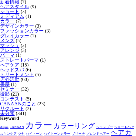
新着情報
(7)
ヘアスタイル
(9)
ショート
(3)
ミディアム
(1)
カラー
(7)
デザインカラー
(3)
ファッションカラー
(3)
グレイカラー
(1)
メンズ
(5)
マッシュ
(2)
アレンジ
(3)
パーマ
(1)
ストレートパーマ
(1)
ヘアケア
(15)
ヘッドスパ
(6)
トリートメント
(5)
店外活動
(60)
書籍
(1)
セミナー
(32)
撮影
(21)
コンテスト
(5)
CANAANのこと
(23)
リクルート
(2)
未分類
(341)
Keyword
カラー
カラーリング
Aujua
CANAAN
シャンプー
ショートヘア
ヘアカ
スキンケア
ツヤ
ハイトーン
ハイトーンカラー
ブリーチ
ブロンドヘアー