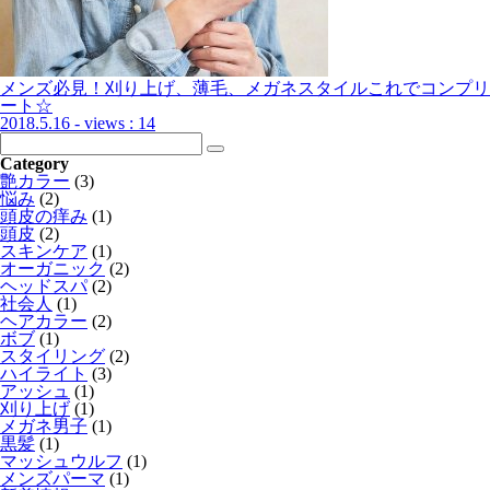
メンズ必見！刈り上げ、薄毛、メガネスタイルこれでコンプリ
ート☆
2018.5.16
- views : 14
Category
艶カラー
(3)
悩み
(2)
頭皮の痒み
(1)
頭皮
(2)
スキンケア
(1)
オーガニック
(2)
ヘッドスパ
(2)
社会人
(1)
ヘアカラー
(2)
ボブ
(1)
スタイリング
(2)
ハイライト
(3)
アッシュ
(1)
刈り上げ
(1)
メガネ男子
(1)
黒髪
(1)
マッシュウルフ
(1)
メンズパーマ
(1)