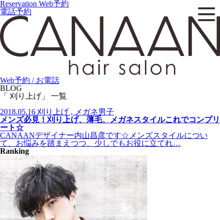
Reservation
Web予約
電話予約
Web予約 / お電話
BLOG
「 刈り上げ」 一覧
2018.05.16
刈り上げ , メガネ男子
メンズ必見！刈り上げ、薄毛、メガネスタイルこれでコンプリ
ート☆
CANAANデザイナー内山昌彦です☆メンズスタイルについ
て、お悩みを踏まえつつ、少しでもお役に立てれ…
Ranking