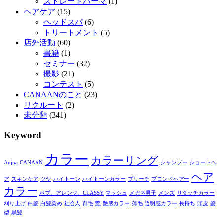
ストレートパーマ
(1)
ヘアケア
(15)
ヘッドスパ
(6)
トリートメント
(5)
店外活動
(60)
書籍
(1)
セミナー
(32)
撮影
(21)
コンテスト
(5)
CANAANのこと
(23)
リクルート
(2)
未分類
(341)
Keyword
カラー
カラーリング
Aujua
CANAAN
シャンプー
ショートヘ
ヘア
ア
スキンケア
ツヤ
ハイトーン
ハイトーンカラー
ブリーチ
ブロンドヘアー
カラー
ボブ、アレンジ、CLASSY
マッシュ
メガネ男子
メンズ
リタッチカラー
刈り上げ
白髪
白髪染め
社会人
育毛
艶
艶感カラー
薄毛
透明感カラー
長持ち
頭皮
髪
型
黒髪