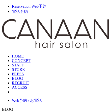
Reservation
Web予約
電話予約
HOME
CONCEPT
STAFF
STORE
PRESS
BLOG
RECRUIT
ACCESS
Web予約 / お電話
BLOG