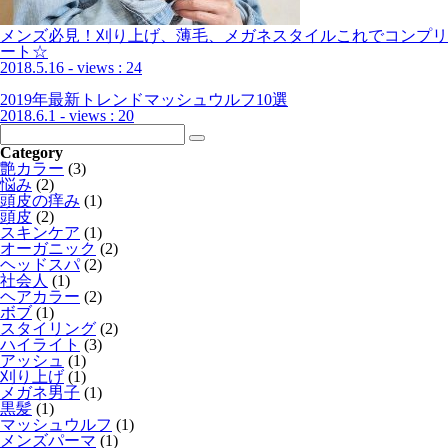
メンズ必見！刈り上げ、薄毛、メガネスタイルこれでコンプリ
ート☆
2018.5.16
- views : 24
2019年最新トレンドマッシュウルフ10選
2018.6.1
- views : 20
Category
艶カラー
(3)
悩み
(2)
頭皮の痒み
(1)
頭皮
(2)
スキンケア
(1)
オーガニック
(2)
ヘッドスパ
(2)
社会人
(1)
ヘアカラー
(2)
ボブ
(1)
スタイリング
(2)
ハイライト
(3)
アッシュ
(1)
刈り上げ
(1)
メガネ男子
(1)
黒髪
(1)
マッシュウルフ
(1)
メンズパーマ
(1)