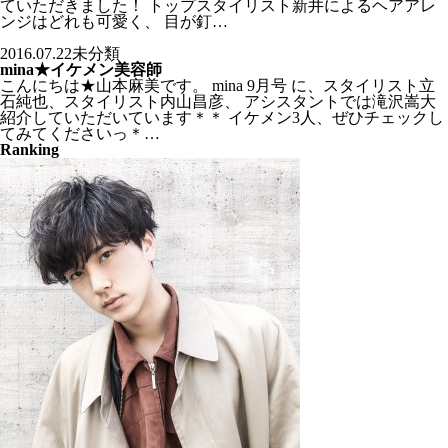
ていただきました！ トップスタイリスト新井によるヘアアレ
ンジはどれも可愛く、 目が釘…
2016.07.22
未分類
mina★イケメン美容師
こんにちは★山本麻美です。 mina 9月号 に、スタイリスト立
石純也、スタイリスト内山昌彦、 アシスタントでは滝沢嵩大
紹介していただいています＊＊ イケメン3人、ぜひチェックし
てみてくださいっ＊…
Ranking