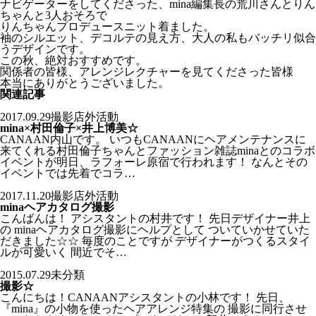
ナビゲーターをしてくださった、mina編集長の荒川さんとりん
ちゃんと3人おそろで
りんちゃんプロデュースニット着ました。
袖のシルエット、デコルテの見え方、大人の私もバッチリ似合
うデザインです。
この秋、絶対おすすめです。
関係者の皆様、アレンジレクチャーを見てくださった皆様
本当にありがとうございました。
関連記事
2017.09.29
撮影店外活動
mina×村田倫子×井上博美☆
CANAAN内山です。 いつもCANAANにヘアメンテナンスに
来てくれる村田倫子ちゃんとファッション雑誌minaとのコラボ
イベントが明日、ラフォーレ原宿で行われます！ なんとその
イベントでは先着でコラ…
2017.11.20
撮影店外活動
minaヘアカタログ撮影
こんばんは！ アシスタントの村井です！ 先日デザイナー井上
の minaヘアカタログ撮影にヘルプとして ついていかせていた
だきました☆☆ 毎度のことですが デザイナーがつくるスタイ
ルが可愛いく 間近でそ…
2015.07.29
未分類
撮影☆
こんにちは！CANAANアシスタントの小林です！ 先日、
『mina』の小物を使ったヘアアレンジ特集の 撮影に同行させ