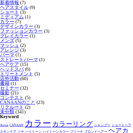
新着情報
(7)
ヘアスタイル
(9)
ショート
(3)
ミディアム
(1)
カラー
(7)
デザインカラー
(3)
ファッションカラー
(3)
グレイカラー
(1)
メンズ
(5)
マッシュ
(2)
アレンジ
(3)
パーマ
(1)
ストレートパーマ
(1)
ヘアケア
(15)
ヘッドスパ
(6)
トリートメント
(5)
店外活動
(60)
書籍
(1)
セミナー
(32)
撮影
(21)
コンテスト
(5)
CANAANのこと
(23)
リクルート
(2)
未分類
(341)
Keyword
カラー
カラーリング
Aujua
CANAAN
シャンプー
ショートヘア
ヘアカ
スキンケア
ツヤ
ハイトーン
ハイトーンカラー
ブリーチ
ブロンドヘアー