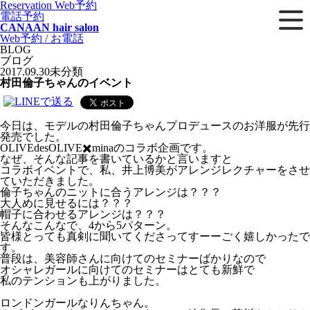
Reservation
Web予約
電話予約
CANAAN hair salon
Web予約 / お電話
BLOG
ブログ
2017.09.30
未分類
村田倫子ちゃんのイベント
今日は、モデルの村田倫子ちゃんプロデュースのお洋服が先行
発売でした。
OLIVEdesOLIVE✖️minaのコラボ企画です。
なぜ、そんな記事を書いているかと言いますと
コラボイベントで、私、井上博美がアレンジレクチャーをさせ
ていただきました。
倫子ちゃんのニットに合うアレンジは？？？
大人めに見せるには？？？
帽子に合わせるアレンジは？？？
そんなこんなで、4から5パターン。
皆様とっても真剣に聞いてくださってすーーごく嬉しかったで
す。
普段は、美容師さんに向けてのセミナーばかりなので
オシャレガールに向けてのセミナーはとても新鮮で
私のテンションも上がりました。
ロンドンガールなりんちゃん。