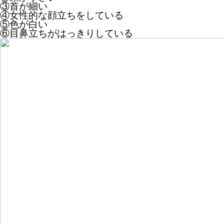
③首が細い
④女性的な顔立ちをしている
⑤色が白い
⑥目鼻立ちがはっきりしている