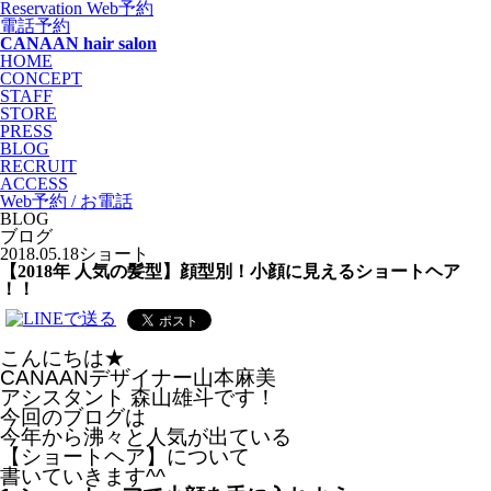
Reservation
Web予約
電話予約
CANAAN hair salon
HOME
CONCEPT
STAFF
STORE
PRESS
BLOG
RECRUIT
ACCESS
Web予約 / お電話
BLOG
ブログ
2018.05.18
ショート
【2018年 人気の髪型】顔型別！小顔に見えるショートヘア
！！
こんにちは★
CANAANデザイナー山本麻美
アシスタント 森山雄斗です！
今回のブログは
今年から沸々と人気が出ている
【ショートヘア】について
書いていきます^^