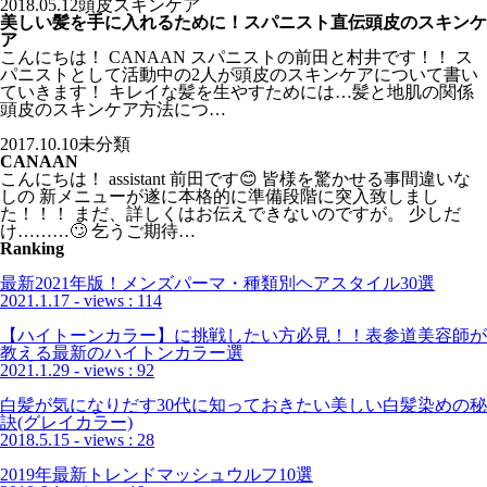
2018.05.12
頭皮スキンケア
美しい髪を手に入れるために！スパニスト直伝頭皮のスキンケ
ア
こんにちは！ CANAAN スパニストの前田と村井です！！ ス
パニストとして活動中の2人が頭皮のスキンケアについて書い
ていきます！ キレイな髪を生やすためには…髪と地肌の関係
頭皮のスキンケア方法につ…
2017.10.10
未分類
CANAAN
こんにちは！ assistant 前田です😊 皆様を驚かせる事間違いな
しの 新メニューが遂に本格的に準備段階に突入致しまし
た！！！ まだ、詳しくはお伝えできないのですが。 少しだ
け………🙄 乞うご期待…
Ranking
最新2021年版！メンズパーマ・種類別ヘアスタイル30選
2021.1.17
- views : 114
【ハイトーンカラー】に挑戦したい方必見！！表参道美容師が
教える最新のハイトンカラー選
2021.1.29
- views : 92
白髪が気になりだす30代に知っておきたい美しい白髪染めの秘
訣(グレイカラー)
2018.5.15
- views : 28
2019年最新トレンドマッシュウルフ10選