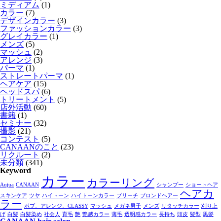
ミディアム
(1)
カラー
(7)
デザインカラー
(3)
ファッションカラー
(3)
グレイカラー
(1)
メンズ
(5)
マッシュ
(2)
アレンジ
(3)
パーマ
(1)
ストレートパーマ
(1)
ヘアケア
(15)
ヘッドスパ
(6)
トリートメント
(5)
店外活動
(60)
書籍
(1)
セミナー
(32)
撮影
(21)
コンテスト
(5)
CANAANのこと
(23)
リクルート
(2)
未分類
(341)
Keyword
カラー
カラーリング
Aujua
CANAAN
シャンプー
ショートヘア
ヘアカ
スキンケア
ツヤ
ハイトーン
ハイトーンカラー
ブリーチ
ブロンドヘアー
ラー
ボブ、アレンジ、CLASSY
マッシュ
メガネ男子
メンズ
リタッチカラー
刈り上
げ
白髪
白髪染め
社会人
育毛
艶
艶感カラー
薄毛
透明感カラー
長持ち
頭皮
髪型
黒髪