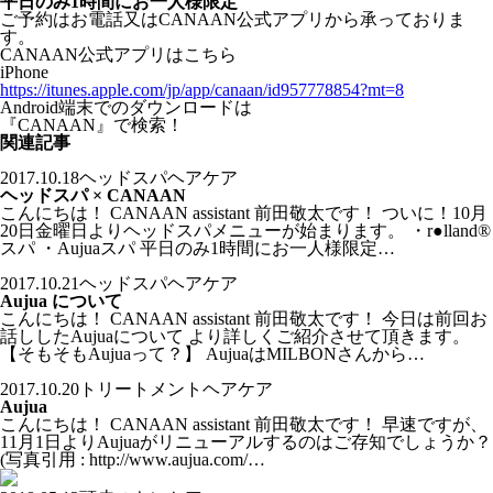
平日のみ1時間にお一人様限定
ご予約はお電話又はCANAAN公式アプリから承っておりま
す。
CANAAN公式アプリはこちら
iPhone
https://itunes.apple.com/jp/app/canaan/id957778854?mt=8
Android端末でのダウンロードは
『CANAAN』で検索！
関連記事
2017.10.18
ヘッドスパヘアケア
ヘッドスパ × CANAAN
こんにちは！ CANAAN assistant 前田敬太です！ ついに！10月
20日金曜日よりヘッドスパメニューが始まります。 ・r●lland®︎
スパ ・Aujuaスパ 平日のみ1時間にお一人様限定…
2017.10.21
ヘッドスパヘアケア
Aujua について
こんにちは！ CANAAN assistant 前田敬太です！ 今日は前回お
話ししたAujuaについて より詳しくご紹介させて頂きます。
【そもそもAujuaって？】 AujuaはMILBONさんから…
2017.10.20
トリートメントヘアケア
Aujua
こんにちは！ CANAAN assistant 前田敬太です！ 早速ですが、
11月1日よりAujuaがリニューアルするのはご存知でしょうか？
(写真引用 : http://www.aujua.com/…