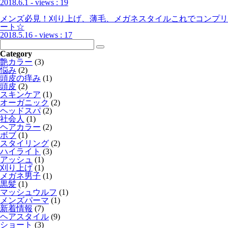
2018.6.1
- views : 19
メンズ必見！刈り上げ、薄毛、メガネスタイルこれでコンプリ
ート☆
2018.5.16
- views : 17
Category
艶カラー
(3)
悩み
(2)
頭皮の痒み
(1)
頭皮
(2)
スキンケア
(1)
オーガニック
(2)
ヘッドスパ
(2)
社会人
(1)
ヘアカラー
(2)
ボブ
(1)
スタイリング
(2)
ハイライト
(3)
アッシュ
(1)
刈り上げ
(1)
メガネ男子
(1)
黒髪
(1)
マッシュウルフ
(1)
メンズパーマ
(1)
新着情報
(7)
ヘアスタイル
(9)
ショート
(3)