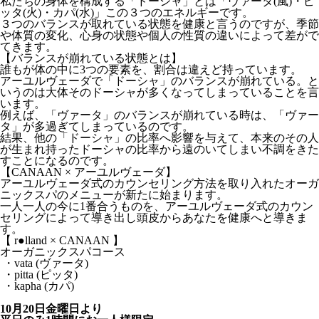
私たちの身体を構成する「ドーシャ」とは「ヴァータ(風)・ピ
ッタ(火)・カパ(水)」この３つのエネルギーです。
３つのバランスが取れている状態を健康と言うのですが、季節
や体質の変化、心身の状態や個人の性質の違いによって差がで
てきます。
【バランスが崩れている状態とは】
誰もが体の中に3つの要素を、割合は違えど持っています。
アーユルヴェーダで「ドーシャ」のバランスが崩れている。と
いうのは大体そのドーシャが多くなってしまっていることを言
います。
例えば、「ヴァータ」のバランスが崩れている時は、「ヴァー
タ」が多過ぎてしまっているのです。
結果、他の「ドーシャ」の比率へ影響を与えて、本来のその人
が生まれ持ったドーシャの比率から遠のいてしまい不調をきた
すことになるのです。
【CANAAN × アーユルヴェーダ】
アーユルヴェーダ式のカウンセリング方法を取り入れたオーガ
ニックスパのメニューが新たに始まります。
一人一人の今に1番合うものを、アーユルヴェーダ式のカウン
セリングによって導き出し頭皮からあなたを健康へと導きま
す。
【 r●lland × CANAAN 】
オーガニックスパコース
・vata (ヴァータ)
・pitta (ピッタ)
・kapha (カパ)
10月20日金曜日より