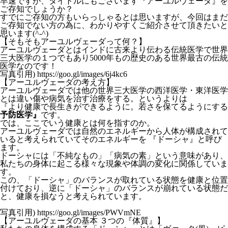
早速ですが、タイトルにもございます『アーユルヴェーダ』を
ご存知でしょうか？
すでにご存知の方もいらっしゃるとは思いますが、今回はまだ
ご存知でない方の為に、わかりやすくご紹介させて頂きたいと
思います(^-^)
【そもそもアーユルヴェーダって何？】
アーユルヴェーダとはインドに古来より伝わる伝統医学で世界
三大医学の１つでもあり5000年もの歴史のある世界最古の伝統
医学なのです！
写真引用) https://goo.gl/images/6j4kc6
【アーユルヴェーダの考え方】
アーユルヴェーダでは他の世界三大医学の西洋医学・東洋医学
とは違い傷や病気を治す治療をする。というよりは
『より健康で長生きができるように。若さを保てるようにする
予防医学』
です。
では、ここでいう健康とは何を指すのか。
アーユルヴェーダでは自然のエネルギーから人体が構成されて
いると考えられていてそのエネルギーを 『ドーシャ』と呼び
ます。
ドーシャには「不純なもの」「病気の素」という意味があり、
私たちの身体に起こる様々な現象や体調の変化に関係していま
す。
この、「ドーシャ」のバランスが取れている状態を健康と位置
付けており、逆に「ドーシャ」のバランスが崩れている状態だ
と、健康を損なうと考えられています。
写真引用) https://goo.gl/images/PWVmNE
【アーユルヴェーダの基本 ３つの『体質』】