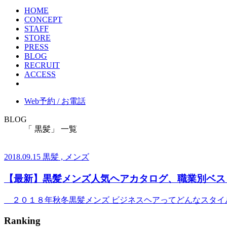
HOME
CONCEPT
STAFF
STORE
PRESS
BLOG
RECRUIT
ACCESS
Web予約 / お電話
BLOG
「 黒髪」 一覧
2018.09.15
黒髪 , メンズ
【最新】黒髪メンズ人気ヘアカタログ、職業別ベス
２０１８年秋冬黒髪メンズ ビジネスヘアってどんなスタイ
Ranking