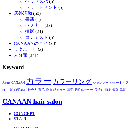
ヘッドスパ
(6)
トリートメント
(5)
店外活動
(60)
書籍
(1)
セミナー
(32)
撮影
(21)
コンテスト
(5)
CANAANのこと
(23)
リクルート
(2)
未分類
(341)
Keyword
カラー
カラーリング
Aujua
CANAAN
シャンプー
ショートヘ
げ
白髪
白髪染め
社会人
育毛
艶
艶感カラー
薄毛
透明感カラー
長持ち
頭皮
髪型
黒髪
CANAAN hair salon
CONCEPT
STAFF