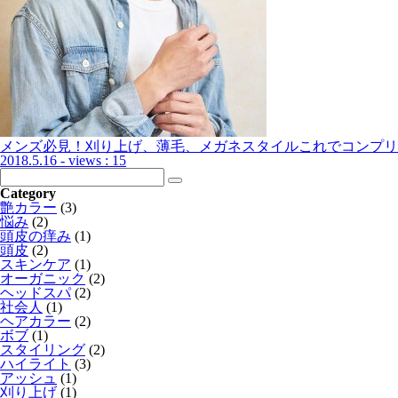
メンズ必見！刈り上げ、薄毛、メガネスタイルこれでコンプリ
2018.5.16
- views : 15
Category
艶カラー
(3)
悩み
(2)
頭皮の痒み
(1)
頭皮
(2)
スキンケア
(1)
オーガニック
(2)
ヘッドスパ
(2)
社会人
(1)
ヘアカラー
(2)
ボブ
(1)
スタイリング
(2)
ハイライト
(3)
アッシュ
(1)
刈り上げ
(1)