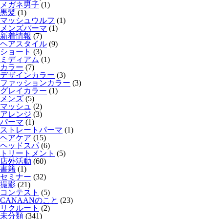
メガネ男子
(1)
黒髪
(1)
マッシュウルフ
(1)
メンズパーマ
(1)
新着情報
(7)
ヘアスタイル
(9)
ショート
(3)
ミディアム
(1)
カラー
(7)
デザインカラー
(3)
ファッションカラー
(3)
グレイカラー
(1)
メンズ
(5)
マッシュ
(2)
アレンジ
(3)
パーマ
(1)
ストレートパーマ
(1)
ヘアケア
(15)
ヘッドスパ
(6)
トリートメント
(5)
店外活動
(60)
書籍
(1)
セミナー
(32)
撮影
(21)
コンテスト
(5)
CANAANのこと
(23)
リクルート
(2)
未分類
(341)