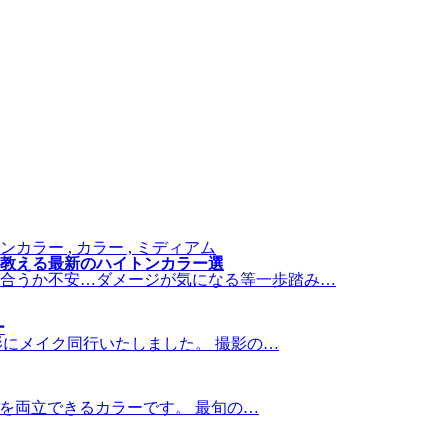
ンカラー , カラー , ミディアム
教える最新のハイトンカラー選
合うか不安…ダメージが気になる等一歩踏み…
ー
影にメイク同行いたしました。 撮影の…
アを両立できるカラーです。 最旬の…