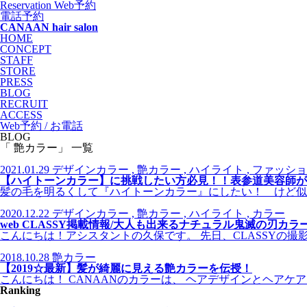
Reservation
Web予約
電話予約
CANAAN hair salon
HOME
CONCEPT
STAFF
STORE
PRESS
BLOG
RECRUIT
ACCESS
Web予約 / お電話
BLOG
「 艶カラー」 一覧
2021.01.29
デザインカラー , 艶カラー , ハイライト , ファッショ
【ハイトーンカラー】に挑戦したい方必見！！表参道美容師が
髪の毛を明るくして『ハイトーンカラー』にしたい！ けど似
2020.12.22
デザインカラー , 艶カラー , ハイライト , カラー
web CLASSY掲載情報/大人も出来るナチュラル鬼滅の刃カラ
こんにちは！アシスタントの久保です。 先日、CLASSYの撮
2018.10.28
艶カラー
【2019☆最新】髪が綺麗に見える艶カラーを伝授！
こんにちは！ CANAANのカラーは、 ヘアデザインとヘアケ
Ranking