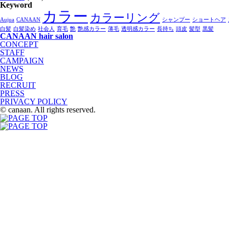
Keyword
カラー
カラーリング
Aujua
CANAAN
シャンプー
ショートヘア
白髪
白髪染め
社会人
育毛
艶
艶感カラー
薄毛
透明感カラー
長持ち
頭皮
髪型
黒髪
CANAAN hair salon
CONCEPT
STAFF
CAMPAIGN
NEWS
BLOG
RECRUIT
PRESS
PRIVACY POLICY
© canaan. All rights reserved.