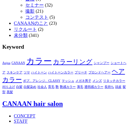
セミナー
(32)
撮影
(21)
コンテスト
(5)
CANAANのこと
(23)
リクルート
(2)
未分類
(341)
Keyword
カラー
カラーリング
Aujua
CANAAN
シャンプー
ショートヘ
ヘア
ア
スキンケア
ツヤ
ハイトーン
ハイトーンカラー
ブリーチ
ブロンドヘアー
カラー
ボブ、アレンジ、CLASSY
マッシュ
メガネ男子
メンズ
リタッチカラー
刈り上げ
白髪
白髪染め
社会人
育毛
艶
艶感カラー
薄毛
透明感カラー
長持ち
頭皮
髪
型
黒髪
CANAAN hair salon
CONCEPT
STAFF