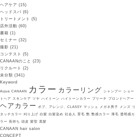
ヘアケア
(15)
ヘッドスパ
(6)
トリートメント
(5)
店外活動
(60)
書籍
(1)
セミナー
(32)
撮影
(21)
コンテスト
(5)
CANAANのこと
(23)
リクルート
(2)
未分類
(341)
Keyword
カラー
カラーリング
Aujua
CANAAN
シャンプー
ショー
トヘア
スキンケア
ツヤ
ハイトーン
ハイトーンカラー
ブリーチ
ブロンドヘアー
ヘアカラー
ボブ、アレンジ、CLASSY
マッシュ
メガネ男子
メンズ
リ
タッチカラー
刈り上げ
白髪
白髪染め
社会人
育毛
艶
艶感カラー
薄毛
透明感カ
ラー
長持ち
頭皮
髪型
黒髪
CANAAN hair salon
CONCEPT