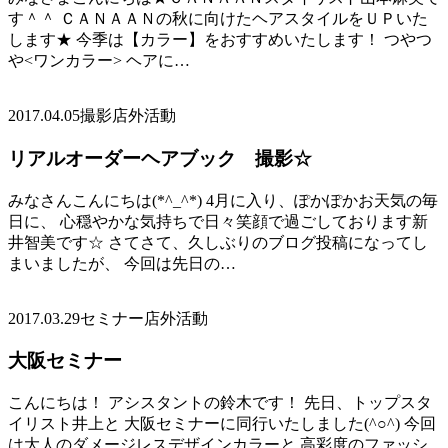
す＾＾ ＣＡＮＡＡＮの秋に向けたヘアスタイルをＵＰいた
します★ 今季は【カラー】をおすすめいたします！ つやつ
や<ワンカラー> ヘアに…
2017.04.05
撮影店外活動
リアルオーダーヘアブック 撮影☆
みなさんこんにちは(*^_^*) 4月に入り、ぽかぽかお天気の毎
日に、 心穏やかな気持ちで日々笑顔で過ごしております新
井智美です☆ さてさて、久しぶりのブログ投稿になってし
まいましたが、 今回は先日の…
2017.03.29
セミナー店外活動
大阪セミナー
こんにちは！ アシスタントの鈴木です！ 先日、トップスタ
イリスト井上と 大阪セミナーに同行いたしました(^○^) 今回
は大人のダメージレスデザインカラーと 高彩度のファッシ