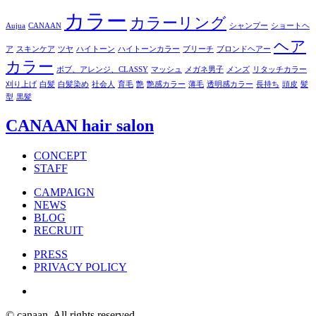
カラー
カラーリング
Aujua
CANAAN
シャンプー
ショートヘ
ヘア
ア
スキンケア
ツヤ
ハイトーン
ハイトーンカラー
ブリーチ
ブロンドヘアー
カラー
ボブ、アレンジ、CLASSY
マッシュ
メガネ男子
メンズ
リタッチカラー
刈り上げ
白髪
白髪染め
社会人
育毛
艶
艶感カラー
薄毛
透明感カラー
長持ち
頭皮
髪
型
黒髪
CANAAN hair salon
CONCEPT
STAFF
CAMPAIGN
NEWS
BLOG
RECRUIT
PRESS
PRIVACY POLICY
© canaan. All rights reserved.