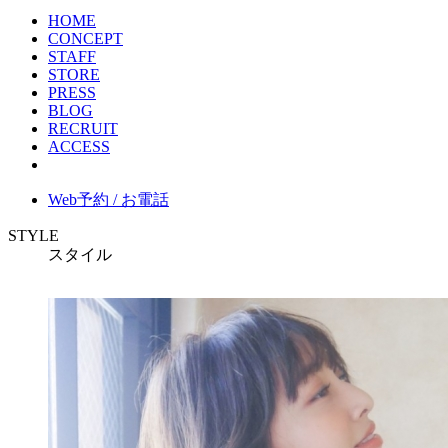
HOME
CONCEPT
STAFF
STORE
PRESS
BLOG
RECRUIT
ACCESS
Web予約 / お電話
STYLE
スタイル