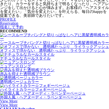
きたり、カラーをすると気持ちまで明るくなったり、ヘアアレ
ンジをして出かけると心が弾みます。お客様の「ヘアスタイル
を変えたい」「気分を変えたい」を叶えらる、毎日のhappyを
提案できる、美容師でありたいです。
PROFILE
Reservation
指名して予約
RECOMMEND
シースループチバングと切りっぱなしヘアに黒髪透明感カラー
オフィスで浮かない 透明感たっぷり ライラックアッシュ
ナチュラルなカールスタイル
ニュアンスロング
赤みを抑えた透明感ブラウン
透明感ベージュカラー
ハイライトカラー☆フォギーベージュ
外国人風・ヘアヌーディ・ラベンダーベージュ
View More
View More
CANAAN hair salon