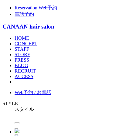
Reservation
Web予約
電話予約
CANAAN hair salon
HOME
CONCEPT
STAFF
STORE
PRESS
BLOG
RECRUIT
ACCESS
Web予約 / お電話
STYLE
スタイル